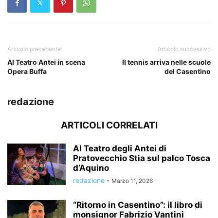
Articolo precedente
Articolo successivo
Al Teatro Antei in scena
Il tennis arriva nelle scuole
Opera Buffa
del Casentino
redazione
ARTICOLI CORRELATI
Al Teatro degli Antei di
Pratovecchio Stia sul palco Tosca
d’Aquino
redazione
-
Marzo 11, 2026
“Ritorno in Casentino”: il libro di
monsignor Fabrizio Vantini