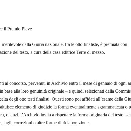
e il Premio Pieve
̀ meritevole dalla Giuria nazionale, fra le otto finaliste, è premiata con
zione del testo, a cura della casa editrice Terre di mezzo.
anti al concorso, pervenuti in Archivio entro il mese di gennaio di ogni a
in base alla loro genuinità̀ originale – e quindi selezionati dalla Commi
scelta degli otto testi finalisti. Questi sono poi affidati all’esame della Giu
tituisce elemento di giudizio la forma eventualmente sgrammaticata o 
ura, e, anzi, l’Archivio invita a rispettare la forma originaria del testo, se
 tagli, correzioni o altre forme di rielaborazione.