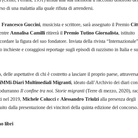
so di una malattia alla quale rifiuta di arrendersi.
,
Francesco Guccini
, musicista e scrittore, sarà assegnato il Premio
Cit
entre
Annalisa Camilli
ritirerà il
Premio Tutino Giornalista
, istituito
cordare la figura del suo fondatore. Inviata della rivista “Internazionale”
o inchieste e coraggiosi reportage sugli episodi di razzismo in Italia e su
o, delle aspettative di chi è costretto a lasciare il proprio paese, attravers
iMMi-Diari Multimediali Migranti
, ideato dall’Archivio dei diari con
trodurranno
Il confine tra noi. Storie migranti
(Terre di mezzo, 2020), rac
ti nel 2019,
Michele Colucci
e
Alessandro Triulzi
alla presenza degli
uito dalla presentazione dei vincitori della quinta edizione del concorso.
o libri