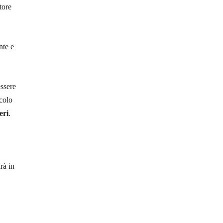
tore
nte e
essere
colo
eri
.
rà in