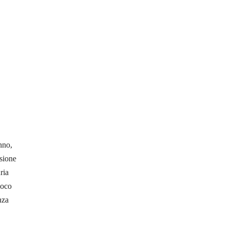
nno,
ssione
ria
poco
nza