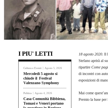
I PIU' LETTI
18 agosto 2020
. Il
Stefano aprirà al su
ripartire
Come pagi
Cultura e Eventi
Agosto 5, 2026
Mercoledì 5 agosto si
di incontri con autor
chiude il Festival
esposizioni di manos
Valenzano Symphony
Mai come quest’anno
Politica
Agosto 4, 2026
Casa Comunità Bibbiena,
Premio la base per 
Tomasi e Veneri portano
la questione in Regione