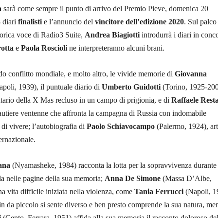
a
sarà come sempre il punto di arrivo del Premio Pieve, domenica 20
8 diari
finalisti
e l’annuncio del
vincitore dell’edizione 2020
. Sul palco
torica voce di Radio3 Suite,
Andrea Biagiotti
introdurrà i diari in conc
otta
e
Paola Roscioli
ne interpreteranno alcuni brani.
do conflitto mondiale, e molto altro, le vivide memorie di
Giovanna
apoli, 1939), il puntuale diario di
Umberto Guidotti
(Torino, 1925-200
ario della X Mas recluso in un campo di prigionia, e di
Raffaele Rest
autiere ventenne che affronta la campagna di Russia con indomabile
 di vivere; l’autobiografia di
Paolo Schiavocampo
(Palermo, 1924), art
ernazionale.
ana
(Nyamasheke, 1984) racconta la lotta per la sopravvivenza durante 
a nelle pagine della sua memoria;
Anna De Simone
(Massa D’Albe,
a vita difficile iniziata nella violenza, come
Tania Ferrucci
(Napoli, 1
n da piccolo si sente diverso e ben presto comprende la sua natura, men
i
(Cento, Ferrara, 1951) affida alla sua memoria il racconto doloroso del