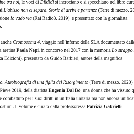
ine tra noi,
le voci di
DiMMi
si incrociano e si specchiano nel libro cur
si
L’abisso non ci separa. Storie di arrivi e partenze
(Terre di mezzo, 2
ssione
Io vado via
(Rai Radio3, 2019), e presentato con la giornalista
o
.
i anche
Cromosoma 4,
viaggio nell’inferno della SLA documentato dall
ta aretina
Paola Nepi
, in concorso nel 2017 con la memoria
Lo strappo
ka Edizioni), presentato da Guido Barbieri, autore della magnifica
o. Autobiografia di una
figlia del Risorgimento
(Terre di mezzo, 2020)
Pieve 2019, della diarista
Eugenia Dal Bò
, una donna che ha vissuto q
e combattuto per i suoi diritti in un’Italia unitaria ma non ancora unifica
 costumi. Il volume è curato dalla professoressa
Patrizia Gabrielli
.