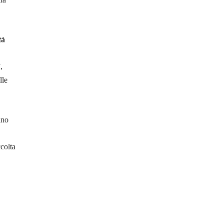
tà
,
lle
ano
colta