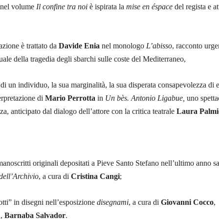
e nel volume
Il confine tra noi
è ispirata la
mise en éspace
del regista e at
azione è trattato da
Davide Enia
nel monologo
L’abisso
, racconto urge
uale della tragedia degli sbarchi sulle coste del Mediterraneo,
 di un individuo, la sua marginalità, la sua disperata consapevolezza di 
terpretazione di
Mario Perrotta
in
Un bès. Antonio Ligabue,
uno spetta
za, anticipato dal dialogo dell’attore con la critica teatrale
Laura Palmi
anoscritti originali depositati a Pieve Santo Stefano nell’ultimo anno sa
 dell’Archivio
, a cura di
Cristina Cangi
;
otti” in disegni nell’esposizione
disegnami
, a cura di
Giovanni Cocco
,
n
,
Barnaba Salvador
.