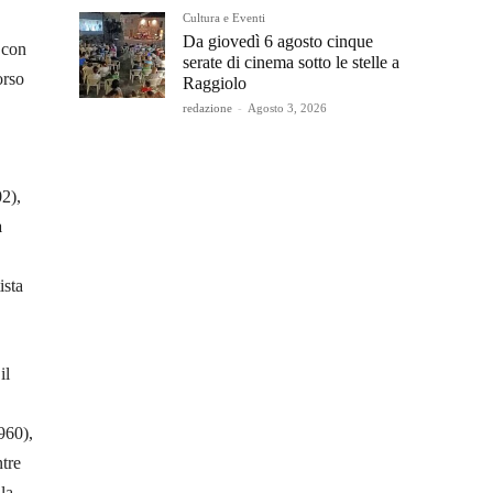
Cultura e Eventi
Da giovedì 6 agosto cinque
 con
serate di cinema sotto le stelle a
orso
Raggiolo
redazione
-
Agosto 3, 2026
2),
a
ista
il
960),
tre
la