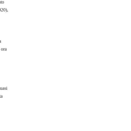
ato
020),
a
, ora
uasi
ta