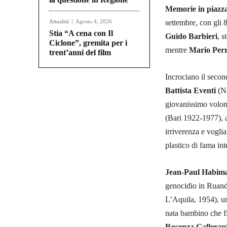
Memorie in piazz
Attualità
Agosto 4, 2026
settembre, con gli 
Stia “A cena con Il
Guido Barbieri
, s
Ciclone”, gremita per i
mentre
Mario Perr
trent’anni del film
Incrociano il secon
Battista Eventi
(N
giovanissimo volont
(Bari 1922-1977), 
irriverenza e voglia
plastico di fama int
Jean-Paul Habim
genocidio in Ruand
L’Aquila, 1954), un
nata bambino che fi
Rosenza Galleran