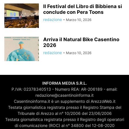
Il Festival del Libro di Bibbiena si
conclude con Pera Toons
redazione
-
Marzo 10, 2026
Arriva il Natural Bike Casentino
2026
redazione
-
Marzo 10, 2026
INFORMA MEDIA S.R.L.
P.IVA: 02378340513 - Numero REA: AR-206189 - email:
redazione@casentinoinforma.it
Casentinoinforma.it è un supplemento di ArezzoWeb.it
Testata giornalistica registrata presso il Registro Stampa del
Tribunale di Arezzo al n° 10/2006 del 23/06/2006
Testata giornalistica registrata presso il Registro degli operatori
di comunicazione (ROC) al n° 34800 del 12-08-2020