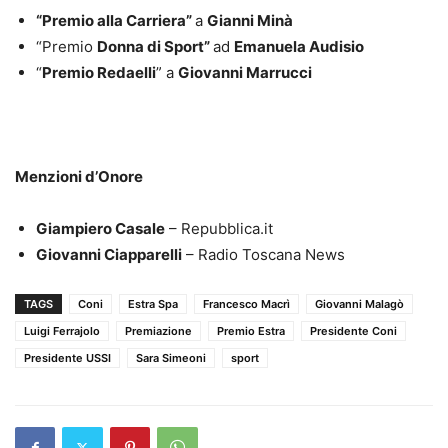
“Premio alla Carriera”
a
Gianni Minà
“Premio
Donna di Sport”
ad
Emanuela Audisio
“
Premio Redaelli
” a
Giovanni Marrucci
Menzioni d’Onore
Giampiero Casale
– Repubblica.it
Giovanni Ciapparelli
– Radio Toscana News
TAGS
Coni
Estra Spa
Francesco Macrì
Giovanni Malagò
Luigi Ferrajolo
Premiazione
Premio Estra
Presidente Coni
Presidente USSI
Sara Simeoni
sport