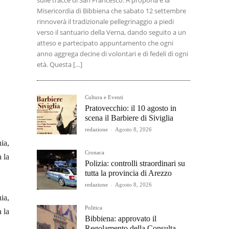
sulle tracce di San Francesco. A proporla è la
Misericordia di Bibbiena che sabato 12 settembre
rinnoverà il tradizionale pellegrinaggio a piedi
verso il santuario della Verna, dando seguito a un
atteso e partecipato appuntamento che ogni
anno aggrega decine di volontari e di fedeli di ogni
età. Questa […]
Cultura e Eventi
Pratovecchio: il 10 agosto in
scena il Barbiere di Siviglia
redazione
-
Agosto 8, 2026
ia,
Cronaca
 la
Polizia: controlli straordinari su
tutta la provincia di Arezzo
redazione
-
Agosto 8, 2026
ia,
Politica
 la
Bibbiena: approvato il
Regolamento della Consulta