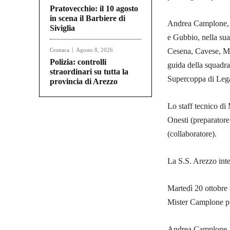
Pratovecchio: il 10 agosto
in scena il Barbiere di
Andrea Camplone, c
Siviglia
e Gubbio, nella sua 
Cronaca
Agosto 8, 2026
Cesena, Cavese, Mar
Polizia: controlli
guida della squadr
straordinari su tutta la
Supercoppa di Lega
provincia di Arezzo
Lo staff tecnico d
Onesti (preparatore
(collaboratore).
La S.S. Arezzo inte
Martedì 20 ottobre 
Mister Camplone pr
Andrea Camplone, c