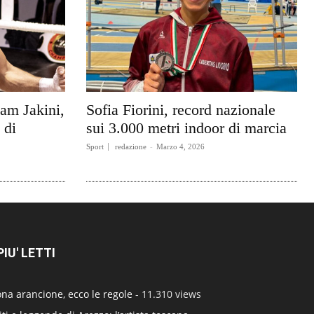
am Jakini,
Sofia Fiorini, record nazionale
 di
sui 3.000 metri indoor di marcia
Sport
redazione
-
Marzo 4, 2026
 PIU' LETTI
na arancione, ecco le regole
- 11.310 views