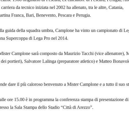
carriera da tecnico iniziata nel 2002 ha allenato, tra le altre, Catania,
rtina Franca, Bari, Benevento, Pescara e Perugia.
 alla guida della squadra umbra, Camplone ha vinto un campionato di L
una Supercoppa di Lega Pro nel 2014.
i Mister Camplone sarà composto da Maurizio Tacchi (vice allenatore), 
 dei portieri), Salvatore Lalinga (preparatore atletico) e Matteo Bonavo
nde dare il più caloroso benvenuto a Mister Camplone e a tutto il suo st
alle ore 15.00 è in programma la conferenza stampa di presentazione di
esso la Sala Stampa dello Stadio “Città di Arezzo”.