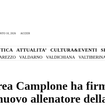
STO 10, 2026
ACCEDI
ITICA
ATTUALITA’
CULTURA&EVENTI
S
AREZZO
VALDARNO
VALDICHIANA
VALTIBERIN
rea Camplone ha firm
 nuovo allenatore de