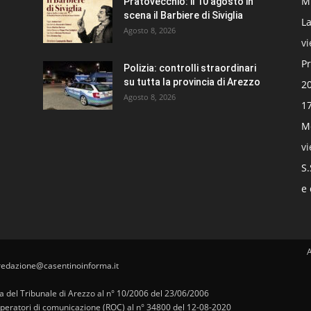
Mi
Pratovecchio: il 10 agosto in
scena il Barbiere di Siviglia
La
Agosto 8, 2026
v
Pr
Polizia: controlli straordinari
su tutta la provincia di Arezzo
20
Agosto 8, 2026
17
Mo
v
S.
e 
redazione@casentinoinforma.it
pa del Tribunale di Arezzo al n° 10/2006 del 23/06/2006
i operatori di comunicazione (ROC) al n° 34800 del 12-08-2020