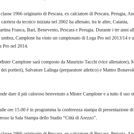
lasse 1966 originario di Pescara, ex calciatore di Pescara, Perugia, A
carriera da tecnico iniziata nel 2002 ha allenato, tra le altre, Catania,
tina Franca, Bari, Benevento, Pescara e Perugia. Durante i tre anni al
a umbra, Camplone ha vinto un campionato di Lega Pro nel 2013/14 e 
 Pro nel 2014.
i Mister Camplone sarà composto da Maurizio Tacchi (vice allenatore), 
 dei portieri), Salvatore Lalinga (preparatore atletico) e Matteo Bonavo
nde dare il più caloroso benvenuto a Mister Camplone e a tutto il suo st
alle ore 15.00 è in programma la conferenza stampa di presentazione di
esso la Sala Stampa dello Stadio “Città di Arezzo”.
lasse 1966 originario di Pescara, ex calciatore di Pescara, Perugia, A