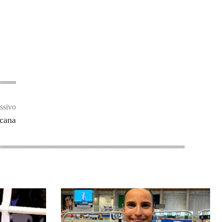
ssivo
scana