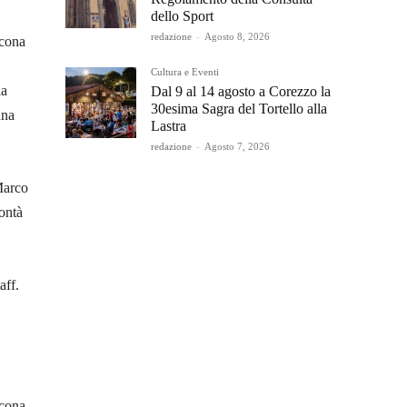
dello Sport
redazione
-
Agosto 8, 2026
ncona
Cultura e Eventi
la
Dal 9 al 14 agosto a Corezzo la
30esima Sagra del Tortello alla
una
Lastra
redazione
-
Agosto 7, 2026
Marco
lontà
aff.
ncona