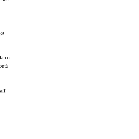
ega
Marco
lontà
aff.