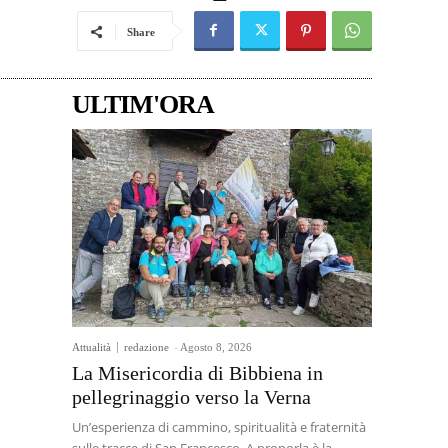
Share
ULTIM'ORA
Attualità
redazione
-
Agosto 8, 2026
La Misericordia di Bibbiena in
pellegrinaggio verso la Verna
Un’esperienza di cammino, spiritualità e fraternità