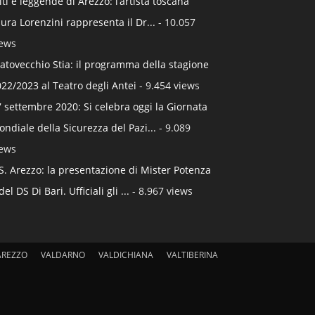
ti e leggende di Arezzo: l’artista toscana
ura Lorenzini rappresenta il Dr...
- 10.057
iews
atovecchio Stia: il programma della stagione
22/2023 al Teatro degli Antei
- 9.454 views
 settembre 2020: Si celebra oggi la Giornata
ndiale della Sicurezza del Pazi...
- 9.089
iews
S. Arezzo: la presentazione di Mister Potenza
del DS Di Bari. Ufficiali gli ...
- 8.967 views
AREZZO
VALDARNO
VALDICHIANA
VALTIBERINA