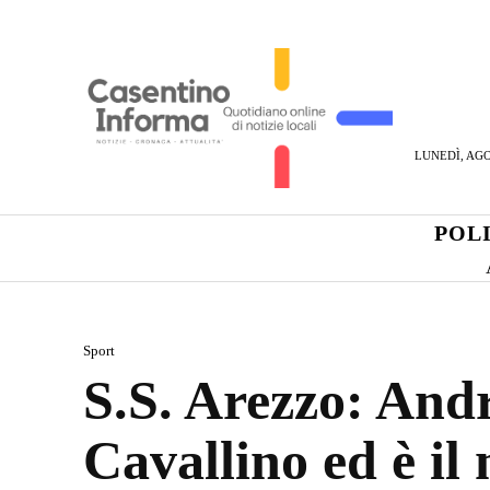
LUNEDÌ, AGO
POL
Sport
S.S. Arezzo: And
Cavallino ed è il