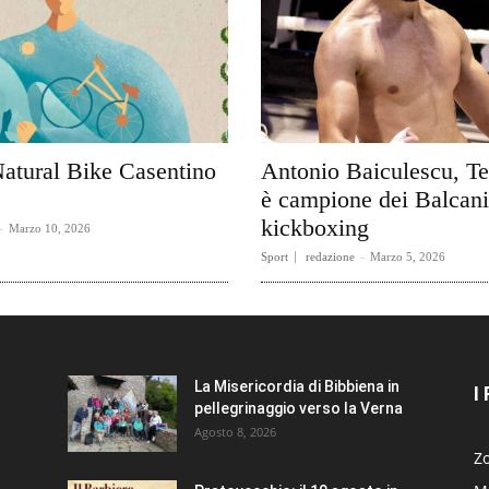
Natural Bike Casentino
Antonio Baiculescu, Te
è campione dei Balcani
kickboxing
-
Marzo 10, 2026
Sport
redazione
-
Marzo 5, 2026
La Misericordia di Bibbiena in
I
pellegrinaggio verso la Verna
Agosto 8, 2026
Zo