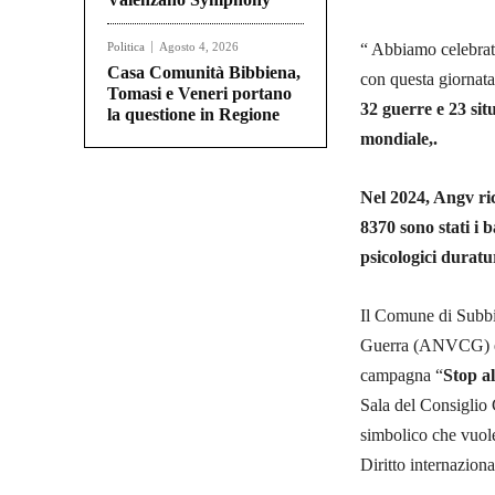
Politica
Agosto 4, 2026
“ Abbiamo celebrat
Casa Comunità Bibbiena,
con questa giornata
Tomasi e Veneri portano
32 guerre e 23 sit
la questione in Regione
mondiale,.
Nel 2024, Angv r
8370 sono stati i 
psicologici duratu
Il Comune di Subbia
Guerra (ANVCG) e d
campagna “
Stop al
Sala del Consiglio 
simbolico che vuole
Diritto internaziona