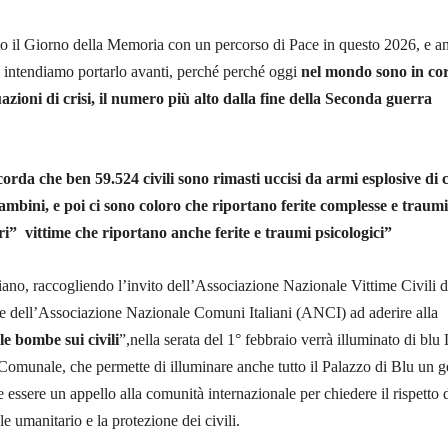
o il Giorno della Memoria con un percorso di Pace in questo 2026, e a
 intendiamo portarlo avanti, perché perché oggi
nel mondo sono in co
uazioni di crisi, il numero più alto dalla fine della Seconda guerra
icorda che ben
59.524 civili sono rimasti uccisi da armi esplosive di 
bambini,
e poi ci sono coloro che riportano ferite complesse e traumi
ri” vittime che riportano anche ferite e traumi psicologici”
no, raccogliendo l’invito dell’Associazione Nazionale Vittime Civili d
ell’Associazione Nazionale Comuni Italiani (ANCI) ad aderire alla
le bombe sui civili
”,nella serata del 1° febbraio verrà illuminato di blu
Comunale, che permette di illuminare anche tutto il Palazzo di Blu un g
 essere un appello alla comunità internazionale per chiedere il rispetto 
le umanitario e la protezione dei civili.