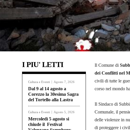
I PIU' LETTI
Il Comune di
Subb
dei Conflitti nel
civili di tutte le g
Cultura e Eventi
Agosto 7, 2026
Dal 9 al 14 agosto a
corso nel mondo han
Corezzo la 30esima Sagra
del Tortello alla Lastra
Il Sindaco di Subbi
Comunale, il pensie
Cultura e Eventi
Agosto 5, 2026
Mercoledì 5 agosto si
delle violenze in nu
chiude il Festival
di proteggere i civ
Valenzano Symphony