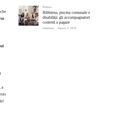
Politica
nche
Bibbiena, piscina comunale e
disabilità: gli accompagnatori
rso
costretti a pagare
redazione
-
Agosto 4, 2026
cui
i
 La
esto
del