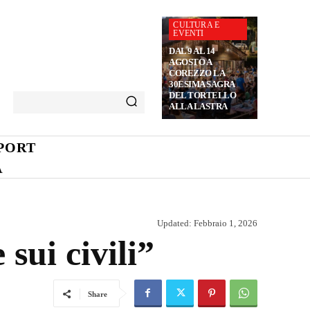
CULTURA E
EVENTI
DAL 9 AL 14
AGOSTO A
COREZZO LA
30ESIMA SAGRA
DEL TORTELLO
ALLA LASTRA
PORT
A
Updated:
Febbraio 1, 2026
sui civili”
Share