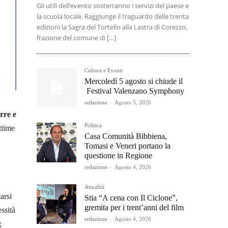
Gli utili dell’evento sosterranno i servizi del paese e
la scuola locale. Raggiunge il traguardo delle trenta
edizioni la Sagra del Tortello alla Lastra di Corezzo,
frazione del comune di […]
Cultura e Eventi
Mercoledì 5 agosto si chiude il
Festival Valenzano Symphony
redazione
-
Agosto 5, 2026
rre e
Politica
ttime
Casa Comunità Bibbiena,
Tomasi e Veneri portano la
questione in Regione
redazione
-
Agosto 4, 2026
Attualità
arsi
Stia “A cena con Il Ciclone”,
gremita per i trent’anni del film
ssità
redazione
-
Agosto 4, 2026
;