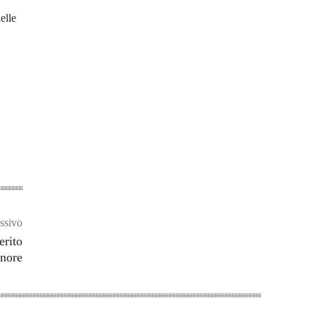
elle
ssivo
erito
nore