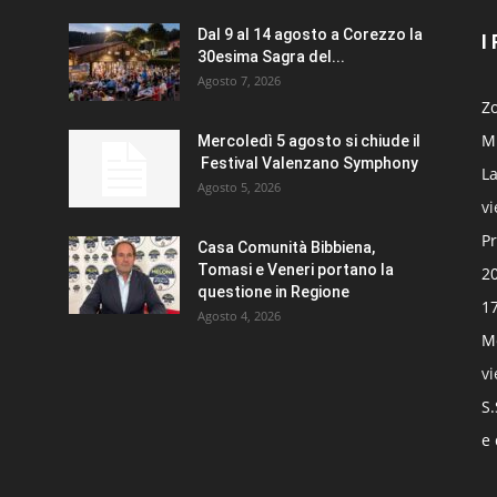
Dal 9 al 14 agosto a Corezzo la
I
30esima Sagra del...
Agosto 7, 2026
Zo
Mi
Mercoledì 5 agosto si chiude il
Festival Valenzano Symphony
La
Agosto 5, 2026
v
Pr
Casa Comunità Bibbiena,
Tomasi e Veneri portano la
20
questione in Regione
17
Agosto 4, 2026
Mo
v
S.
e 