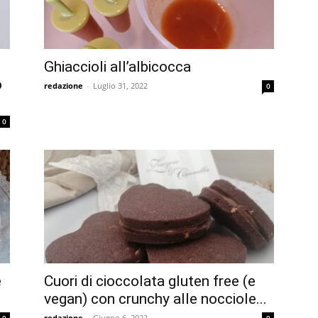
Ghiaccioli all’albicocca
o
redazione
-
Luglio 31, 2022
0
0
e
Cuori di cioccolata gluten free (e
vegan) con crunchy alle nocciole...
redazione
-
Giugno 6, 2022