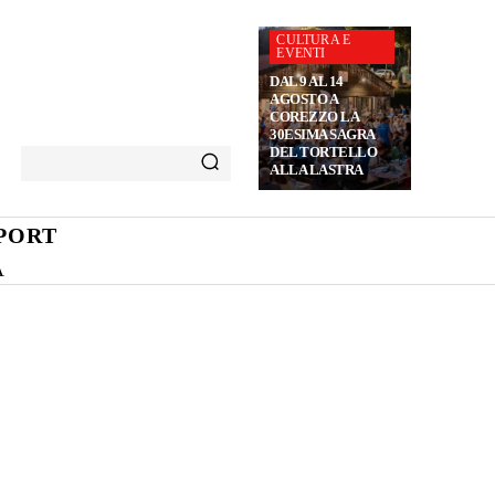
CULTURA E
EVENTI
DAL 9 AL 14
AGOSTO A
COREZZO LA
30ESIMA SAGRA
DEL TORTELLO
ALLA LASTRA
PORT
A