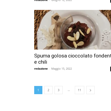
Spuma golosa cioccolato fonden
e chili
redazione
-
Maggio 15, 2022
...
1
2
3
11