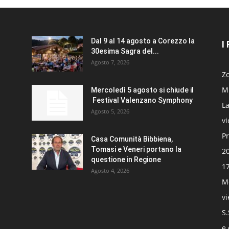
Dal 9 al 14 agosto a Corezzo la
I
30esima Sagra del...
Agosto 7, 2026
Zo
Mi
Mercoledì 5 agosto si chiude il
Festival Valenzano Symphony
La
Agosto 5, 2026
v
Pr
Casa Comunità Bibbiena,
Tomasi e Veneri portano la
20
questione in Regione
17
Agosto 4, 2026
Mo
v
S.
e 