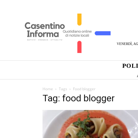
VENERDÌ, AG
POL
Home
Tags
Food blogger
Tag: food blogger