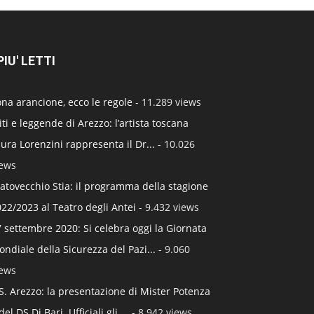
 PIU' LETTI
na arancione, ecco le regole
- 11.289 views
ti e leggende di Arezzo: l’artista toscana
ura Lorenzini rappresenta il Dr...
- 10.026
iews
atovecchio Stia: il programma della stagione
22/2023 al Teatro degli Antei
- 9.432 views
 settembre 2020: Si celebra oggi la Giornata
ndiale della Sicurezza del Pazi...
- 9.060
iews
S. Arezzo: la presentazione di Mister Potenza
del DS Di Bari. Ufficiali gli ...
- 8.942 views