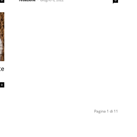
0
0
te
0
Pagina 1 di 11