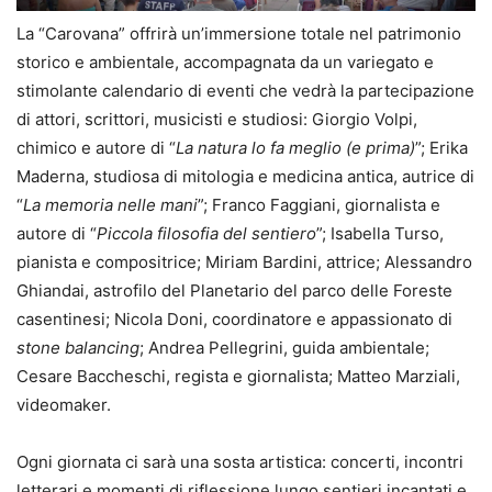
La “Carovana” offrirà un’immersione totale nel patrimonio
storico e ambientale, accompagnata da un variegato e
stimolante calendario di eventi che vedrà la partecipazione
di attori, scrittori, musicisti e studiosi: Giorgio Volpi,
chimico e autore di “
La natura lo fa meglio (e prima)
”; Erika
Maderna, studiosa di mitologia e medicina antica, autrice di
“
La memoria nelle mani
”; Franco Faggiani, giornalista e
autore di “
Piccola filosofia del sentiero
”; Isabella Turso,
pianista e compositrice; Miriam Bardini, attrice; Alessandro
Ghiandai, astrofilo del Planetario del parco delle Foreste
casentinesi; Nicola Doni, coordinatore e appassionato di
stone balancing
; Andrea Pellegrini, guida ambientale;
Cesare Baccheschi, regista e giornalista; Matteo Marziali,
videomaker.
Ogni giornata ci sarà una sosta artistica: concerti, incontri
letterari e momenti di riflessione lungo sentieri incantati e