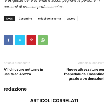
le esigenze delle aziende e accompagnare le persone in
percorsi di crescita professionale
».
TAGS
Casentino
chiusi della verna
Lavoro
Articolo precedente
Articolo successivo
A1: chiusure notturne in
Nuove attrezzature per
uscita ad Arezzo
l’ospedale del Casentino
grazie a tre donazioni
redazione
ARTICOLI CORRELATI