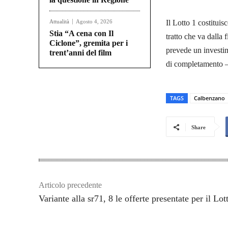
Attualità
Agosto 4, 2026
Il Lotto 1 costitui
Stia “A cena con Il
tratto che va dalla
Ciclone”, gremita per i
prevede un investim
trent’anni del film
di completamento – 
TAGS
Calbenzano
Share
Articolo precedente
Variante alla sr71, 8 le offerte presentate per il Lot