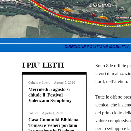
I PIU' LETTI
Sono 8 le offerte p
lavori di realizzaz
nord, nell’aretino.
Cultura e Eventi
Agosto 5, 2026
Mercoledì 5 agosto si
chiude il Festival
Tutte le offerte pre
Valenzano Symphony
tecnica, che insiem
del primo lotto del
Politica
Agosto 4, 2026
Casa Comunità Bibbiena,
valore complessivo d
Tomasi e Veneri portano
per lo sviluppo e la
la questione in Regione