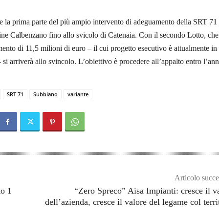
sce la prima parte del più ampio intervento di adeguamento della SRT 71
 fine Calbenzano fino allo svicolo di Catenaia. Con il secondo Lotto, che
ento di 11,5 milioni di euro – il cui progetto esecutivo è attualmente in
si arriverà allo svincolo. L’obiettivo è procedere all’appalto entro l’ann
SRT 71
Subbiano
variante
Articolo succe
to 1
“Zero Spreco” Aisa Impianti: cresce il v
dell’azienda, cresce il valore del legame col terri