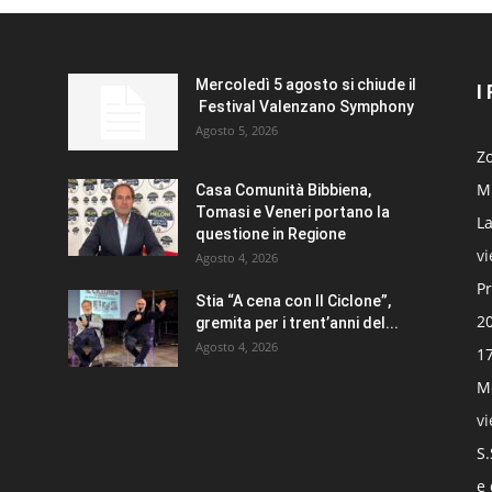
Mercoledì 5 agosto si chiude il
I
Festival Valenzano Symphony
Agosto 5, 2026
Zo
Mi
Casa Comunità Bibbiena,
Tomasi e Veneri portano la
La
questione in Regione
v
Agosto 4, 2026
Pr
Stia “A cena con Il Ciclone”,
20
gremita per i trent’anni del...
Agosto 4, 2026
17
Mo
v
S.
e 