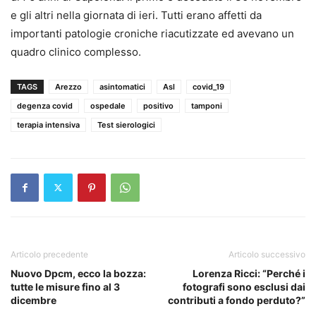
e gli altri nella giornata di ieri. Tutti erano affetti da
importanti patologie croniche riacutizzate ed avevano un
quadro clinico complesso.
TAGS
Arezzo
asintomatici
Asl
covid_19
degenza covid
ospedale
positivo
tamponi
terapia intensiva
Test sierologici
Articolo precedente
Articolo successivo
Nuovo Dpcm, ecco la bozza:
Lorenza Ricci: “Perché i
tutte le misure fino al 3
fotografi sono esclusi dai
dicembre
contributi a fondo perduto?”