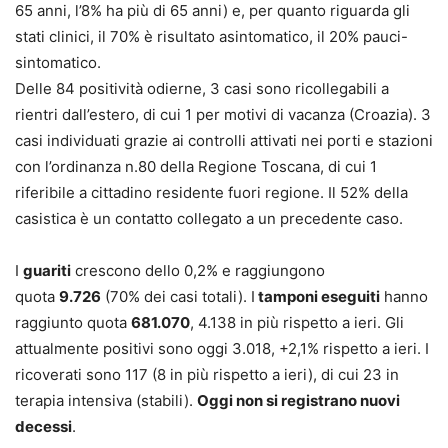
65 anni, l’8% ha più di 65 anni) e, per quanto riguarda gli
stati clinici, il 70% è risultato asintomatico, il 20% pauci-
sintomatico.
Delle 84 positività odierne, 3 casi sono ricollegabili a
rientri dall’estero, di cui 1 per motivi di vacanza (Croazia). 3
casi individuati grazie ai controlli attivati nei porti e stazioni
con l’ordinanza n.80 della Regione Toscana, di cui 1
riferibile a cittadino residente fuori regione. Il 52% della
casistica è un contatto collegato a un precedente caso.
I
guariti
crescono dello 0,2% e raggiungono
quota
9.726
(70% dei casi totali). I
tamponi eseguiti
hanno
raggiunto quota
681.070
, 4.138 in più rispetto a ieri. Gli
attualmente positivi sono oggi 3.018, +2,1% rispetto a ieri. I
ricoverati sono 117 (8 in più rispetto a ieri), di cui 23 in
terapia intensiva (stabili).
Oggi non si registrano nuovi
decessi
.