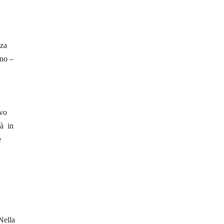
nza
ono –
ovo
tà in
e
Nella