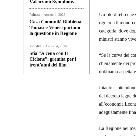
Valenzano Symphony
Un filo diretto che 
Politica
Agosto 4, 2026
Casa Comunità Bibbiena,
riguarda il mondo d
Tomasi e Veneri portano
categoria, dove dop
la questione in Regione
ministri stanno vi
Attualità
Agosto 4, 2026
Stia “A cena con Il
“Se la curva dei co
Ciclone”, gremita per i
chiaramente dei pr
trent’anni del film
dobbiamo aspettare 
Intanto si attendon
del decreto legge d
all’economia Leona
adeguatamente finan
La Regione nei mes