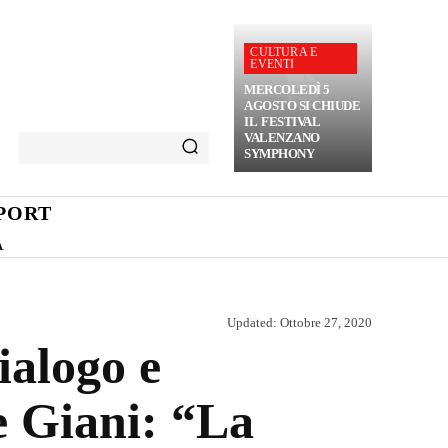
CULTURA E
EVENTI
MERCOLEDÌ 5
AGOSTO SI CHIUDE
IL FESTIVAL
VALENZANO
SYMPHONY
PORT
A
Updated:
Ottobre 27, 2020
ialogo e
te Giani: “La