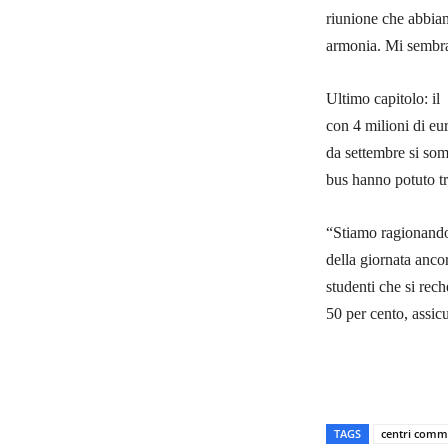
riunione che abbiam
armonia. Mi sembra 
Ultimo capitolo: il
con 4 milioni di eu
da settembre si so
bus hanno potuto tr
“Stiamo ragionando 
della giornata anco
studenti che si rec
50 per cento, assi
TAGS
centri comme