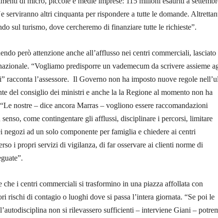
timenti di micro, piccole e medie imprese: 115 milioni esauriti a settembr
 serviranno altri cinquanta per rispondere a tutte le domande. Altrettan
ndo sul turismo, dove cercheremo di finanziare tutte le richieste”.
ndo però attenzione anche all’afflusso nei centri commerciali, lasciato 
azionale. “Vogliamo predisporre un vademecum da scrivere assieme ag
i” racconta l’assessore. Il Governo non ha imposto nuove regole nell’u
nte del consiglio dei ministri e anche la la Regione al momento non ha
. “Le nostre – dice ancora Marras – vogliono essere raccomandazioni
senso, come contingentare gli afflussi, disciplinare i percorsi, limitare
i negozi ad un solo componente per famiglia e chiedere ai centri
rso i propri servizi di vigilanza, di far osservare ai clienti norme di
guate”.
e che i centri commerciali si trasformino in una piazza affollata con
i rischi di contagio o luoghi dove si passa l’intera giornata. “Se poi le
’autodisciplina non si rilevassero sufficienti – interviene Giani – potre