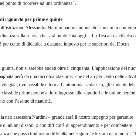
el punto di ricorrere ad una ordinanza”.
 di riguardo per prime e quinte
 all’istruzione Alessandra Nardini hanno annunciato stamani in confere
dinanza sulla scuola che sarà pubblicata oggi. “La Toscana – chiarisc
75 per cento di didattica a distanza imposto per le superiori dal Dpcm
a giunta, non si sarebbe andati oltre il cinquanta. L’applicazione del nu
nata però da una raccomandazione: che nel 25 per cento delle attivi
ivilegiati, ove possibile e ferma l’autonomia scolastica, gli studenti dell
 classi, le prime perché al loro ingresso alle superiori e le quinte perché
no con l’esame di maturità.
e la neo assessora Nardini – grande sarà il nostro impegno per garantire
ne di alunni disabili o con difficoltà di apprendimento e per combattere
anza che possa tradursi in difficoltà nel seguire le lezioni da remoto”. “