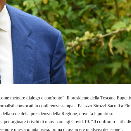
come metodo: dialogo e confronto”. Il presidente della Toscana Eugeni
giornalisti convocati in conferenza stampa a Palazzo Strozzi Sacrati a Fir
o della sede della presidenza della Regione, dove fa il punto sui
i per arginare i rischi di nuovi contagi Covid-19. “Il confronto – ribadi
 sempre questa giunta userà, prima di assumere qualsiasi decisione”.