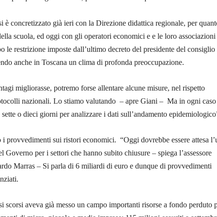
si è concretizzato già ieri con la Direzione didattica regionale, per quant
ella scuola, ed oggi con gli operatori economici e e le loro associazioni
o le restrizione imposte dall’ultimo decreto del presidente del consiglio
vendo anche in Toscana un clima di profonda preoccupazione.
ntagi migliorasse, potremo forse allentare alcune misure, nel rispetto
otocolli nazionali. Lo stiamo valutando – apre Giani – Ma in ogni caso
sette o dieci giorni per analizzare i dati sull’andamento epidemiologico
o i provvedimenti sui ristori economici. “Oggi dovrebbe essere attesa l’
el Governo per i settori che hanno subito chiusure – spiega l’assessore
rdo Marras – Si parla di 6 miliardi di euro e dunque di provvedimenti
ziati.
i scorsi aveva già messo un campo importanti risorse a fondo perduto 