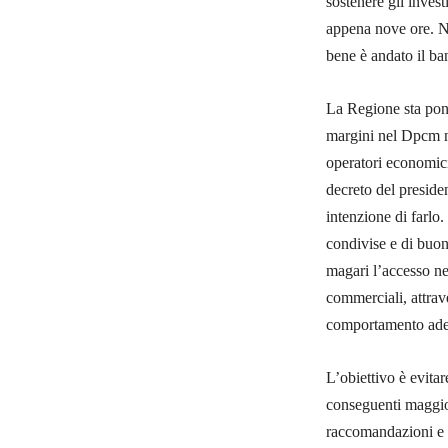
sostenere gli inves
appena nove ore. Ne
bene è andato il ba
La Regione sta pone
margini nel Dpcm n
operatori economic
decreto del preside
intenzione di farlo
condivise e di buon 
magari l’accesso ne
commerciali, attrave
comportamento ade
L’obiettivo è evitar
conseguenti maggior
raccomandazioni e l