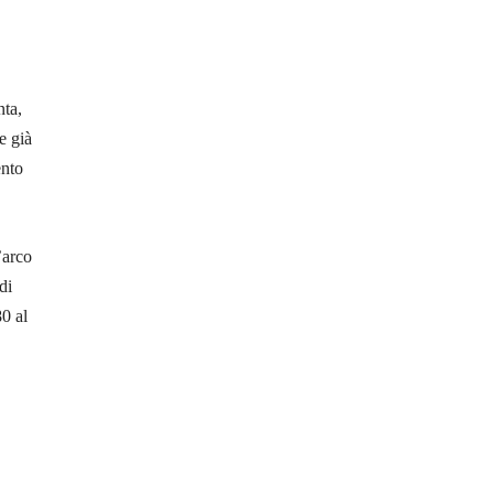
nta,
e già
ento
’arco
di
80 al