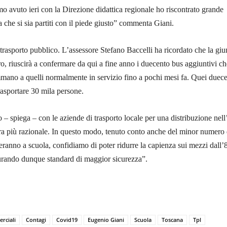
o avuto ieri con la Direzione didattica regionale ho riscontrato grande
che si sia partiti con il piede giusto” commenta Giani.
 trasporto pubblico. L’assessore Stefano Baccelli ha ricordato che la giu
ro, riuscirà a confermare da qui a fine anno i duecento bus aggiuntivi ch
mmano a quelli normalmente in servizio fino a pochi mesi fa. Quei duec
asportare 30 mila persone.
– spiega – con le aziende di trasporto locale per una distribuzione nell
ra più razionale. In questo modo, tenuto conto anche del minor numero 
heranno a scuola, confidiamo di poter ridurre la capienza sui mezzi dall’
curando dunque standard di maggior sicurezza”.
rciali
Contagi
Covid19
Eugenio Giani
Scuola
Toscana
Tpl