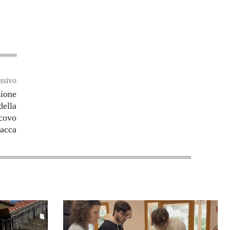
ssivo
zione
della
scovo
acca