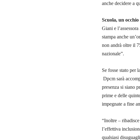
anche decidere a qu
Scuola, un occhio
Giani e l’assessora
stampa anche un’or
non andrà oltre il 
nazionale”.
Se fosse stato per l
Dpcm sarà accompag
presenza si siano pr
prime e delle quinte
impegnate a fine an
“Inoltre – ribadisc
l’effettiva inclusio
qualsiasi disuguagli