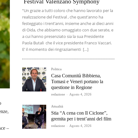
Festival Valenzano Symphony
“Un grazie a tutti coloro che hanno lavorato per la
realizzazione del Festival , che quest’anno ha
festeggiato i trent’anni, insieme anche ai dieci anni
di Oida, che abbiamo omaggiato con due serate, e
a cui hanno presenziato sia la sua Presidente
Paola Butali che il vice presidente Franco Vaccari.
E’ il momento dei ringraziamenti […]
Politica
Casa Comunità Bibbiena,
Tomasi e Veneri portano la
questione in Regione
redazione
-
Agosto 4, 2026
o
Attualità
enze,
Stia “A cena con Il Ciclone”,
gremita per i trent’anni del film
redazione
-
Agosto 4, 2026
sce –