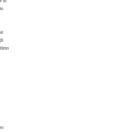
e in
to
ai
li
ltimo
mo