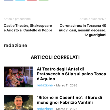
Articolo precedente
Articolo successivo
Castle Theatre, Shakespeare
Coronavirus: in Toscana 40
e Ariosto al Castello di Poppi
nuovi casi, nessun decesso,
12 guarigioni
redazione
ARTICOLI CORRELATI
Al Teatro degli Antei di
Pratovecchio Stia sul palco Tosca
d’Aquino
redazione
-
Marzo 11, 2026
“Ritorno in Casentino”: il libro di
monsignor Fabrizio Vantini
redazione
-
Marzo 11, 2026