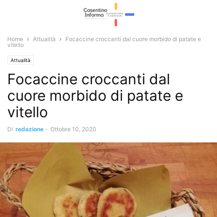
Home
Attualità
Focaccine croccanti dal cuore morbido di patate e
vitello
Attualità
Focaccine croccanti dal
cuore morbido di patate e
vitello
Di
redazione
-
Ottobre 10, 2020