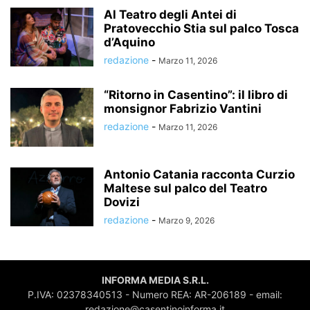
Al Teatro degli Antei di
Pratovecchio Stia sul palco Tosca
d’Aquino
redazione
-
Marzo 11, 2026
“Ritorno in Casentino”: il libro di
monsignor Fabrizio Vantini
redazione
-
Marzo 11, 2026
Antonio Catania racconta Curzio
Maltese sul palco del Teatro
Dovizi
redazione
-
Marzo 9, 2026
INFORMA MEDIA S.R.L.
P.IVA: 02378340513 - Numero REA: AR-206189 - email:
redazione@casentinoinforma.it