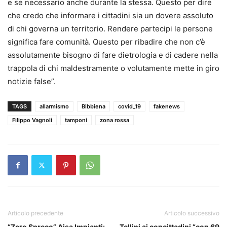
e se necessario anche durante la stessa. Questo per dire
che credo che informare i cittadini sia un dovere assoluto
di chi governa un territorio. Rendere partecipi le persone
significa fare comunità. Questo per ribadire che non c’è
assolutamente bisogno di fare dietrologia e di cadere nella
trappola di chi maldestramente o volutamente mette in giro
notizie false”.
TAGS
allarmismo
Bibbiena
covid_19
fakenews
Filippo Vagnoli
tamponi
zona rossa
Articolo precedente
Articolo successivo
“Zero Spreco” Aisa Impianti:
Tellini ai concittadini “con 69