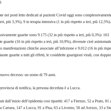
).
te nei posti letto dedicati ai pazienti Covid oggi sono complessivament
ieri, più 3,3%), 9 in terapia intensiva (1 in più rispetto a ieri, più 12,5%).
ivamente guarite sono 9.175 (32 in più rispetto a ieri, più 0,3%): 163
e guarite (16 in più rispetto a ieri, più 10,9%), divenute cioè asintomat
o manifestazioni cliniche associate all’infezione e 9.012 (16 in più rispe
arate guarite a tutti gli effetti, le cosiddette guarigioni virali, con doppio
n nuovo decesso: un uomo di 79 anni.
provincia di notifica, la persona deceduta è a Lucca.
i dall’inizio dell’epidemia cosi ripartiti: 417 a Firenze, 52 a Prato, 81 
a Carrara, 147 a Lucca, 91 a Pisa, 63 a Livorno, 50 ad Arezzo, 33 a Si