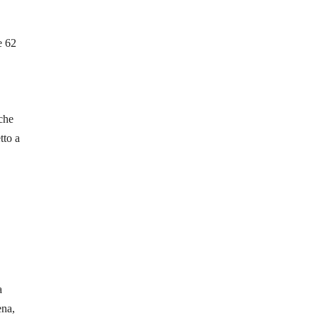
e 62
iche
tto a
a
ena,