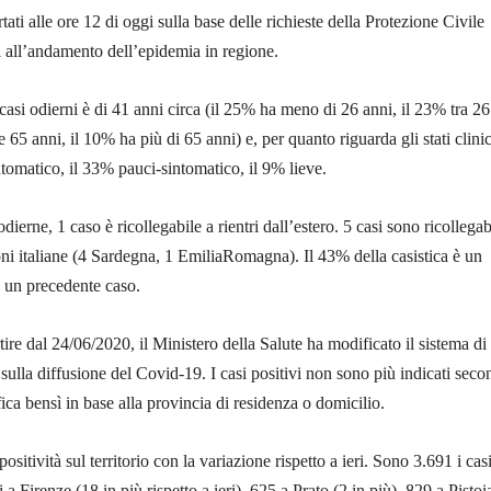
rtati alle ore 12 di oggi sulla base delle richieste della Protezione Civile
i all’andamento dell’epidemia in regione.
casi odierni è di 41 anni circa (il 25% ha meno di 26 anni, il 23% tra 26
e 65 anni, il 10% ha più di 65 anni) e, per quanto riguarda gli stati clinici
ntomatico, il 33% pauci-sintomatico, il 9% lieve.
odierne, 1 caso è ricollegabile a rientri dall’estero. 5 casi sono ricollegab
gioni italiane (4 Sardegna, 1 EmiliaRomagna). Il 43% della casistica è un
a un precedente caso.
tire dal 24/06/2020, il Ministero della Salute ha modificato il sistema di
 sulla diffusione del Covid-19. I casi positivi non sono più indicati sec
fica bensì in base alla provincia di residenza o domicilio.
positività sul territorio con la variazione rispetto a ieri. Sono 3.691 i cas
a Firenze (18 in più rispetto a ieri), 625 a Prato (2 in più), 829 a Pistoi