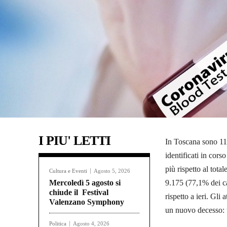
I PIU' LETTI
In Toscana sono 11.8
identificati in cors
più rispetto al tot
Cultura e Eventi
Agosto 5, 2026
Mercoledì 5 agosto si
9.175 (77,1% dei ca
chiude il Festival
rispetto a ieri. Gli
Valenzano Symphony
un nuovo decesso: 
Politica
Agosto 4, 2026