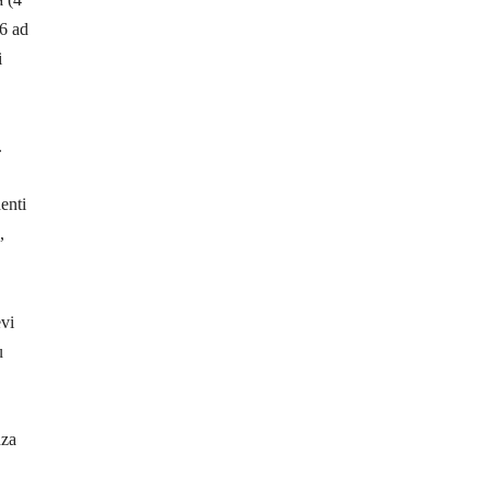
46 ad
i
.
enti
,
evi
ù
nza