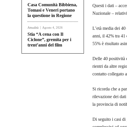
Casa Comunità Bibbiena,
Questi i dati – acce
Tomasi e Veneri portano
Nazionale – relativ
la questione in Regione
Attualità
Agosto 4, 2026
L’età media dei 40 
Stia “A cena con Il
anni, il 42% tra 41 
Ciclone”, gremita per i
55% è risultato asi
trent’anni del film
Delle 40 positività 
rientri da altre re
contatto collegato 
Si ricorda che a par
rilevazione dei dati
la provincia di noti
Di seguito i casi di 
complessivi ad oggi 