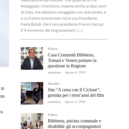
realizzazione del Festival , che quest’anno ha
festeggiato i trent’anni, insieme anche ai dieci anni
di Oida, che abbiamo omaggiato con due serate, e
a cui hanno presenziato sia la sua Presidente
Paola Butali che il vice presidente Franco Vaccari.
E’ il momento dei ringraziamenti […]
Politica
Casa Comunità Bibbiena,
Tomasi e Veneri portano la
questione in Regione
redazione
-
Agosto 4, 2026
Attualità
 in
Stia “A cena con Il Ciclone”,
gremita per i trent’anni del film
ota
redazione
-
Agosto 4, 2026
ra
Politica
Bibbiena, piscina comunale e
disabilità: gli accompagnatori