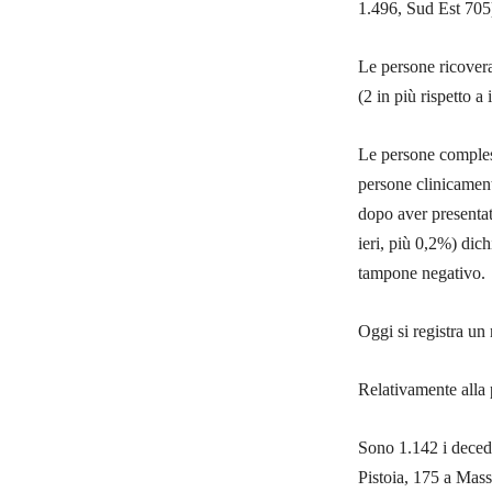
1.496, Sud Est 705
Le persone ricovera
(2 in più rispetto a 
Le persone compless
persone clinicament
dopo aver presentat
ieri, più 0,2%) dichi
tampone negativo.
Oggi si registra u
Relativamente alla 
Sono 1.142 i decedut
Pistoia, 175 a Mass