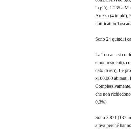
in più), 1.235 a Ma
Arezzo (4 in più), 5
notificati in Toscan
Sono 24 quindi i ca
La Toscana si confe
e non residenti), c
dato di ieri). Le pr
x100.000 abitanti,
Complessivamente, 
che non richiedono c
0,3%).
Sono 3.871 (137 in p
attiva perché hann