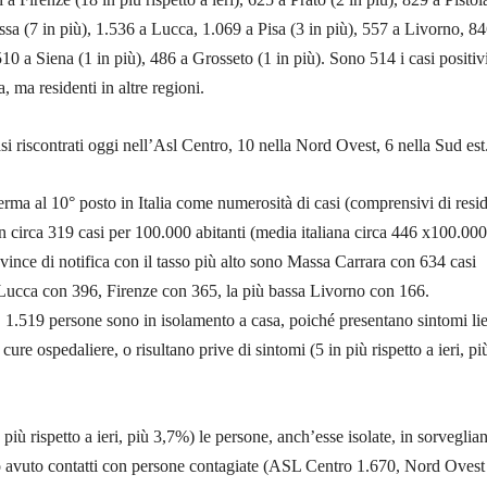
ssa (7 in più), 1.536 a Lucca, 1.069 a Pisa (3 in più), 557 a Livorno, 8
10 a Siena (1 in più), 486 a Grosseto (1 in più). Sono 514 i casi positiv
a, ma residenti in altre regioni.
si riscontrati oggi nell’Asl Centro, 10 nella Nord Ovest, 6 nella Sud est
rma al 10° posto in Italia come numerosità di casi (comprensivi di resid
on circa 319 casi per 100.000 abitanti (media italiana circa 446 x100.000
ovince di notifica con il tasso più alto sono Massa Carrara con 634 casi
 Lucca con 396, Firenze con 365, la più bassa Livorno con 166.
1.519 persone sono in isolamento a casa, poiché presentano sintomi li
ure ospedaliere, o risultano prive di sintomi (5 in più rispetto a ieri, pi
iù rispetto a ieri, più 3,7%) le persone, anch’esse isolate, in sorveglia
o avuto contatti con persone contagiate (ASL Centro 1.670, Nord Ovest